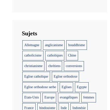
Sujets
Allemagne
anglicanisme
bouddhisme
catholicisme
catholiques
Chine
christianisme
chrétiens
conversions
Eglise catholique
Eglise orthodoxe
Eglise orthodoxe serbe
Eglises
Egypte
Etats-Unis
Europe
evangéliques
femmes
France
hindouisme
Inde
Indonésie