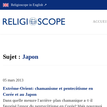
Skip
Religioscope in English ↗
to
content
ACCUEI
Sujet :
Japon
05 mars 2013
Extrême-Orient: chamanisme et pentecôtisme en
Corée et au Japon
Dans quelle mesure l'arrière-plan chamanique a-t-il
favorisé l'essor du pentecôtisme en Corée? Mais pourquoi