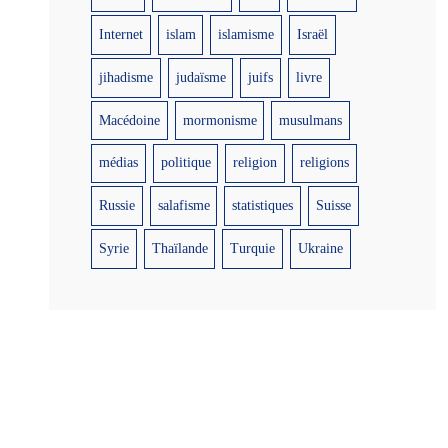
Internet
islam
islamisme
Israël
jihadisme
judaïsme
juifs
livre
Macédoine
mormonisme
musulmans
médias
politique
religion
religions
Russie
salafisme
statistiques
Suisse
Syrie
Thaïlande
Turquie
Ukraine