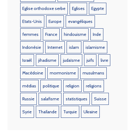
Eglise orthodoxe serbe
Eglises
Egypte
Etats-Unis
Europe
evangéliques
femmes
France
hindouisme
Inde
Indonésie
Internet
islam
islamisme
Israël
jihadisme
judaïsme
juifs
livre
Macédoine
mormonisme
musulmans
médias
politique
religion
religions
Russie
salafisme
statistiques
Suisse
Syrie
Thaïlande
Turquie
Ukraine