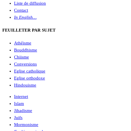
Liste de diffusion
Contact
In English…
FEUILLETER PAR SUJET
Athéisme
Bouddhisme
Chiisme
Conversions
Eglise catholique
Eglise orthodoxe
Hindouisme
Internet
Islam
Jihadisme
Juifs
Mormonisme