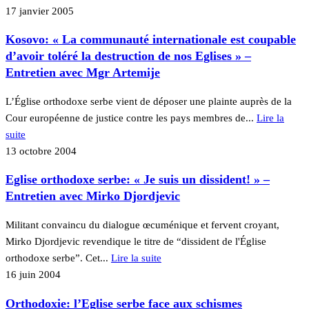
17 janvier 2005
Kosovo: « La communauté internationale est coupable
d’avoir toléré la destruction de nos Eglises » –
Entretien avec Mgr Artemije
L’Église orthodoxe serbe vient de déposer une plainte auprès de la
Cour européenne de justice contre les pays membres de...
Lire la
suite
13 octobre 2004
Eglise orthodoxe serbe: « Je suis un dissident! » –
Entretien avec Mirko Djordjevic
Militant convaincu du dialogue œcuménique et fervent croyant,
Mirko Djordjevic revendique le titre de “dissident de l'Église
orthodoxe serbe”. Cet...
Lire la suite
16 juin 2004
Orthodoxie: l’Eglise serbe face aux schismes