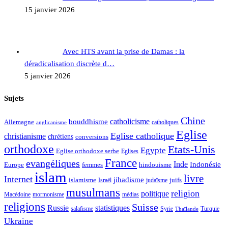
15 janvier 2026
Avec HTS avant la prise de Damas : la
déradicalisation discrète d…
5 janvier 2026
Sujets
Chine
catholicisme
bouddhisme
Allemagne
catholiques
anglicanisme
Eglise
Eglise catholique
christianisme
chrétiens
conversions
orthodoxe
Etats-Unis
Egypte
Eglise orthodoxe serbe
Eglises
France
evangéliques
Inde
Indonésie
Europe
femmes
hindouisme
islam
livre
Internet
jihadisme
islamisme
juifs
Israël
judaïsme
musulmans
religion
politique
médias
Macédoine
mormonisme
religions
Suisse
Russie
statistiques
Syrie
Turquie
salafisme
Thaïlande
Ukraine