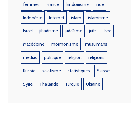
femmes
France
hindouisme
Inde
Indonésie
Internet
islam
islamisme
Israël
jihadisme
judaïsme
juifs
livre
Macédoine
mormonisme
musulmans
médias
politique
religion
religions
Russie
salafisme
statistiques
Suisse
Syrie
Thaïlande
Turquie
Ukraine