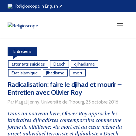
Skip
Religioscope in English ↗
to
content
Entretiens
attentats suicides
Daech
djihadisme
Etat Islamique
jihadisme
mort
Radicalisation: faire le djihad et mourir –
Entretien avec Olivier Roy
Par Magali Jenny, Université de Fribourg, 25 octobre 2016
Dans un nouveau livre, Olivier Roy approche les
itinéraires djihadistes contemporains comme une
forme de nihilisme: «la mort est au cœur même du
projet individuel terroriste et djihadiste.» Daech