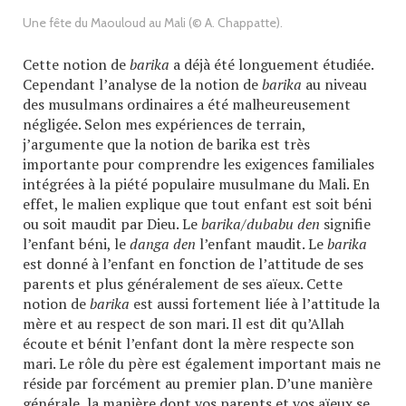
Une fête du Maouloud au Mali (© A. Chappatte).
Cette notion de
barika
a déjà été longuement étudiée.
Cependant l’analyse de la notion de
barika
au niveau
des musulmans ordinaires a été malheureusement
négligée. Selon mes expériences de terrain,
j’argumente que la notion de barika est très
importante pour comprendre les exigences familiales
intégrées à la piété populaire musulmane du Mali. En
effet, le malien explique que tout enfant est soit béni
ou soit maudit par Dieu. Le
barika/dubabu den
signifie
l’enfant béni, le
danga den
l’enfant maudit. Le
barika
est donné à l’enfant en fonction de l’attitude de ses
parents et plus généralement de ses aïeux. Cette
notion de
barika
est aussi fortement liée à l’attitude la
mère et au respect de son mari. Il est dit qu’Allah
écoute et bénit l’enfant dont la mère respecte son
mari. Le rôle du père est également important mais ne
réside par forcément au premier plan. D’une manière
générale, la manière dont vos parents et vos aïeux se