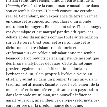
l’Islam serait une religion unie. On parle ainsi de la
Ummah
, c’est-à-dire la communauté musulmane dans
son ensemble. Certes l’
Ummah
couvre une certaine
réalité. Cependant, mon expérience de terrain remet
en cause cette conception populaire d’un monde
musulman homogène. Bien au contraire, l’Islam bouge,
est dynamique et est marqué par des critiques, des
débats et des dissensions comme toute autre religion
sur cette terre. C’est pour cette raison que cette
dichotomie entre «Islam traditionnel» et
«réformateur» en Afrique subsaharienne me semble
beaucoup trop réductrice et simpliste. Ce ne sont que
des tiroirs analytiques dépassés. Cette dichotomie
provient également de l’affirmation coloniale de
l’existence d’un Islam propre à l’Afrique Noire. En
effet, il y aurait eu dans un premier temps un «Islam
traditionnel africain». Ensuite, avec l’avènement de la
modernité et la montée en puissance des pays arabes
dans le monde musulman, une nouvelle influence
aurait vu le jour, une influence de type «réformatrice»
caractérisée par la prédominance du dogme.