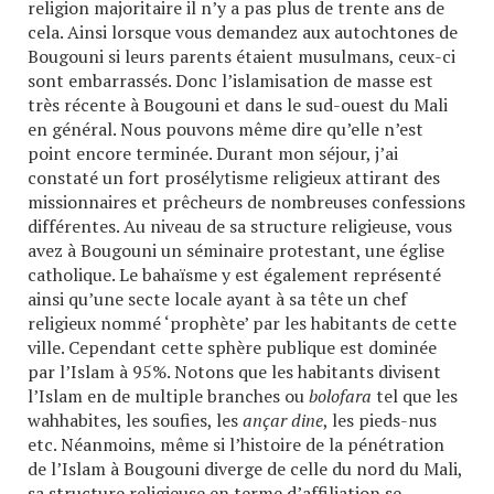
religion majoritaire il n’y a pas plus de trente ans de
cela. Ainsi lorsque vous demandez aux autochtones de
Bougouni si leurs parents étaient musulmans, ceux-ci
sont embarrassés. Donc l’islamisation de masse est
très récente à Bougouni et dans le sud-ouest du Mali
en général. Nous pouvons même dire qu’elle n’est
point encore terminée. Durant mon séjour, j’ai
constaté un fort prosélytisme religieux attirant des
missionnaires et prêcheurs de nombreuses confessions
différentes. Au niveau de sa structure religieuse, vous
avez à Bougouni un séminaire protestant, une église
catholique. Le bahaïsme y est également représenté
ainsi qu’une secte locale ayant à sa tête un chef
religieux nommé ‘prophète’ par les habitants de cette
ville. Cependant cette sphère publique est dominée
par l’Islam à 95%. Notons que les habitants divisent
l’Islam en de multiple branches ou
bolofara
tel que les
wahhabites, les soufies, les
ançar dine
, les pieds-nus
etc. Néanmoins, même si l’histoire de la pénétration
de l’Islam à Bougouni diverge de celle du nord du Mali,
sa structure religieuse en terme d’affiliation se