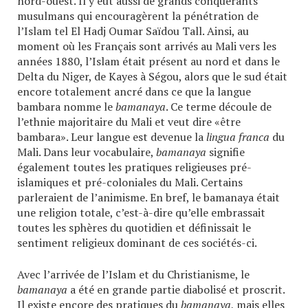
nord-ouest. Il y eut aussi de grands conquérants
musulmans qui encouragèrent la pénétration de
l’Islam tel El Hadj Oumar Saïdou Tall. Ainsi, au
moment où les Français sont arrivés au Mali vers les
années 1880, l’Islam était présent au nord et dans le
Delta du Niger, de Kayes à Ségou, alors que le sud était
encore totalement ancré dans ce que la langue
bambara nomme le
bamanaya
. Ce terme découle de
l’ethnie majoritaire du Mali et veut dire «être
bambara». Leur langue est devenue la
lingua franca
du
Mali. Dans leur vocabulaire,
bamanaya
signifie
également toutes les pratiques religieuses pré-
islamiques et pré-coloniales du Mali. Certains
parleraient de l’animisme. En bref, le bamanaya était
une religion totale, c’est-à-dire qu’elle embrassait
toutes les sphères du quotidien et définissait le
sentiment religieux dominant de ces sociétés-ci.
Avec l’arrivée de l’Islam et du Christianisme, le
bamanaya
a été en grande partie diabolisé et proscrit.
Il existe encore des pratiques du
bamanaya
, mais elles