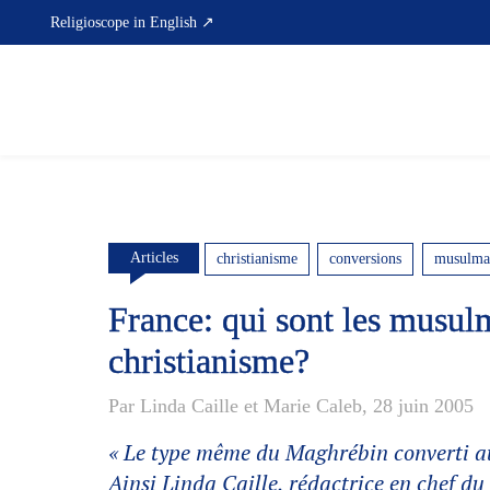
Skip
Religioscope in English ↗
to
content
Articles
christianisme
conversions
musulma
France: qui sont les musul
christianisme?
Par Linda Caille et Marie Caleb, 28 juin 2005
« Le type même du Maghrébin converti au
Ainsi Linda Caille, rédactrice en chef d