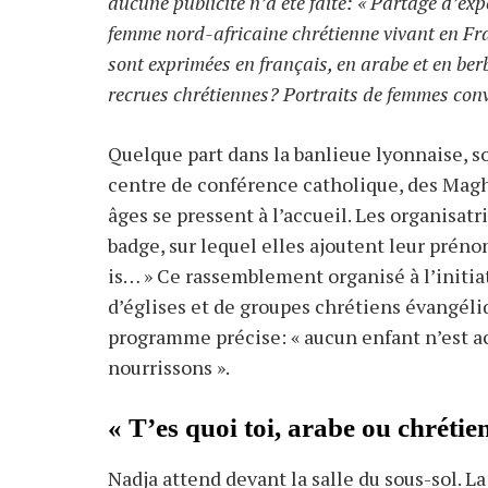
aucune publicité n’a été faite: « Partage d’exp
femme nord-africaine chrétienne vivant en Fra
sont exprimées en français, en arabe et en ber
recrues chrétiennes? Portraits de femmes conv
Quelque part dans la banlieue lyonnaise, s
centre de conférence catholique, des Magh
âges se pressent à l’accueil. Les organisat
badge, sur lequel elles ajoutent leur prén
is… » Ce rassemblement organisé à l’initia
d’églises et de groupes chrétiens évangéliq
programme précise: « aucun enfant n’est ac
nourrissons ».
« T’es quoi toi, arabe ou chrétie
Nadja attend devant la salle du sous-sol. L