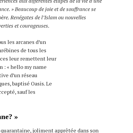
ériences aux différentes étapes de la vie d’une
nce. » Beaucoup de joie et de souffrance se
bère. Renégates de l’Islam ou nouvelles
erties et courageuses.
ous les arcanes d’un
rébines de tous les
rices leur remettent leur
om : « hello my name
tive d’un réseau
ues, baptisé Oasis. Le
cepté, sauf les
nne? »
a quarantaine, joliment apprêtée dans son