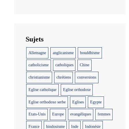
Sujets
Allemagne
anglicanisme
bouddhisme
catholicisme
catholiques
Chine
christianisme
chrétiens
conversions
Eglise catholique
Eglise orthodoxe
Eglise orthodoxe serbe
Eglises
Egypte
Etats-Unis
Europe
evangéliques
femmes
France
hindouisme
Inde
Indonésie