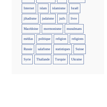
Internet
islam
islamisme
Israël
jihadisme
judaïsme
juifs
livre
Macédoine
mormonisme
musulmans
médias
politique
religion
religions
Russie
salafisme
statistiques
Suisse
Syrie
Thaïlande
Turquie
Ukraine