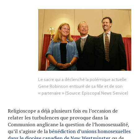
Le sacre qui a déclenché la polémique actuelle:
Gene Robinson entouré de sa fille et de son
« partenaire » (Source: Episcopal News Service)
Religioscope a déjà plusieurs fois eu l’occasion de
relater les turbulences que provoque dans la
Communion anglicane la question de l’homosexualité,
qu’il s’agisse de la
bénédiction d’unions homosexuelles
dans le diocèse canadien de New Westminster
ou de