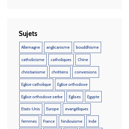
Sujets
Allemagne
anglicanisme
bouddhisme
catholicisme
catholiques
Chine
christianisme
chrétiens
conversions
Eglise catholique
Eglise orthodoxe
Eglise orthodoxe serbe
Eglises
Egypte
Etats-Unis
Europe
evangéliques
femmes
France
hindouisme
Inde