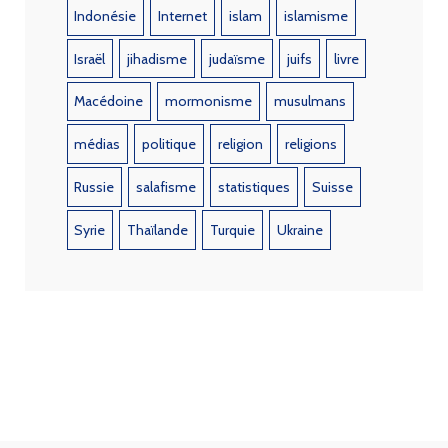
Indonésie
Internet
islam
islamisme
Israël
jihadisme
judaïsme
juifs
livre
Macédoine
mormonisme
musulmans
médias
politique
religion
religions
Russie
salafisme
statistiques
Suisse
Syrie
Thaïlande
Turquie
Ukraine