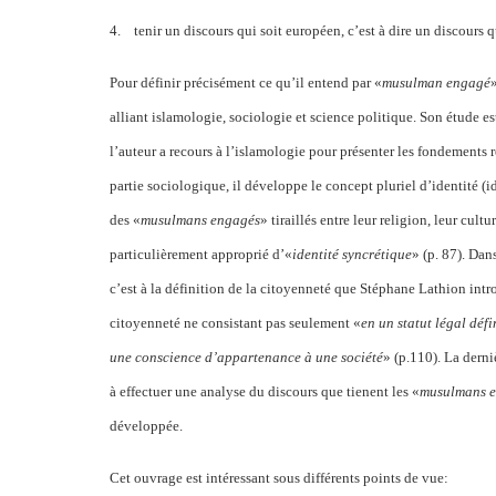
4.
tenir un discours qui soit européen, c’est à dire un discours 
Pour définir précisément ce qu’il entend par «
musulman engagé
alliant islamologie, sociologie et science politique. Son étude es
l’auteur a recours à l’islamologie pour présenter les fondements 
partie sociologique, il développe le concept pluriel d’identité (id
des «
musulmans engagés
» tiraillés entre leur religion, leur cul
particulièrement approprié d’«
identité syncrétique
» (p. 87). Dan
c’est à la définition de la citoyenneté que Stéphane Lathion intr
citoyenneté ne consistant pas seulement «
en un statut légal déf
une conscience d’appartenance à une société
» (p.110). La derni
à effectuer une analyse du discours que tienent les «
musulmans 
développée.
Cet ouvrage est intéressant sous différents points de vue: