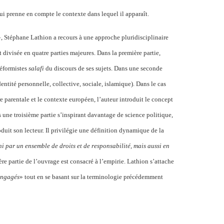
qui prenne en compte le contexte dans lequel il apparaît.
», Stéphane Lathion a recours à une approche pluridisciplinaire
t divisée en quatre parties majeures. Dans la première partie,
réformistes
salafi
du discours de ses sujets. Dans une seconde
entité personnelle, collective, sociale, islamique). Dans le cas
ture parentale et le contexte européen, l’auteur introduit le concept
s une troisième partie s’inspirant davantage de science politique,
oduit son lecteur. Il privilégie une définition dynamique de la
ini par un ensemble de droits et de responsabilité, mais aussi en
ère partie de l’ouvrage est consacré à l’empirie. Lathion s’attache
engagés
» tout en se basant sur la terminologie précédemment