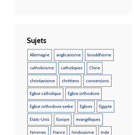
Sujets
Allemagne
anglicanisme
bouddhisme
catholicisme
catholiques
Chine
christianisme
chrétiens
conversions
Eglise catholique
Eglise orthodoxe
Eglise orthodoxe serbe
Eglises
Egypte
Etats-Unis
Europe
evangéliques
femmes
France
hindouisme
Inde