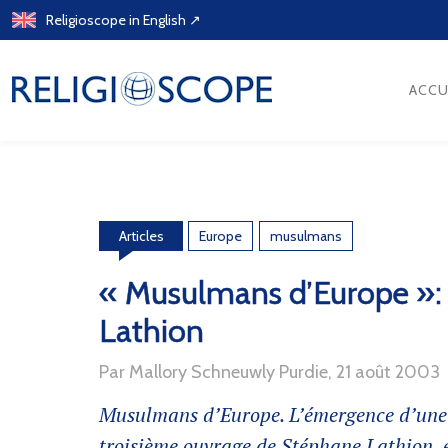
Skip
Religioscope in English ↗
to
content
ACCU
Europe
musulmans
Articles
« Musulmans d’Europe »: 
Lathion
Par Mallory Schneuwly Purdie, 21 août 2003
Musulmans d’Europe. L’émergence d’une 
troisième ouvrage de Stéphane Lathion, es