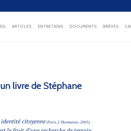
EIL
ARTICLES
ENTRETIENS
DOCUMENTS
BRÈVES
CA
un livre de Stéphane
identité citoyenn
e
(Paris, L’Harmattan, 2003),
t le fruit d’une recherche de terrain