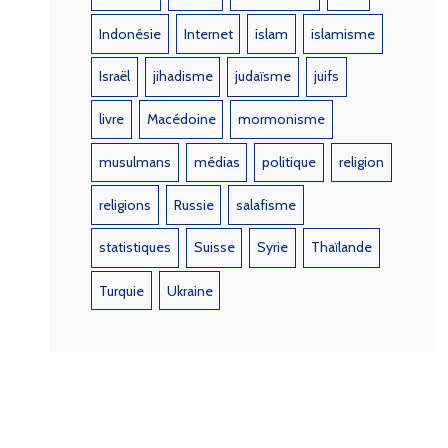
Indonésie
Internet
islam
islamisme
Israël
jihadisme
judaïsme
juifs
livre
Macédoine
mormonisme
musulmans
médias
politique
religion
religions
Russie
salafisme
statistiques
Suisse
Syrie
Thaïlande
Turquie
Ukraine