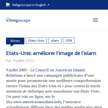
Skip
Religioscope in English ↗
to
content
Etats-Unis
islam
USA
Brèves
Etats-Unis: améliorer l’image de l’islam
Par , 9 juillet 2003
9 juillet 2003
– Le
Council on American Islamic
Relations
a lancé une campagne publicitaire d’une
année pour promouvoir une meilleure compréhension
envers l’islam aux Etats-Unis et «
pour contrer la marée
montante de rhétorique anti-musulmane aux Etats-Unis
« .
On peut voir en ligne, sur le
site
www.americanmuslims.info
, l’annonce
actuellement diffusée dans des médias américains ainsi