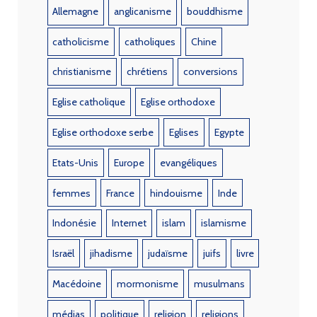
Allemagne
anglicanisme
bouddhisme
catholicisme
catholiques
Chine
christianisme
chrétiens
conversions
Eglise catholique
Eglise orthodoxe
Eglise orthodoxe serbe
Eglises
Egypte
Etats-Unis
Europe
evangéliques
femmes
France
hindouisme
Inde
Indonésie
Internet
islam
islamisme
Israël
jihadisme
judaïsme
juifs
livre
Macédoine
mormonisme
musulmans
médias
politique
religion
religions