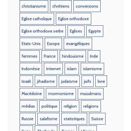
christianisme
chrétiens
conversions
Eglise catholique
Eglise orthodoxe
Eglise orthodoxe serbe
Eglises
Egypte
Etats-Unis
Europe
evangéliques
femmes
France
hindouisme
Inde
Indonésie
Internet
islam
islamisme
Israël
jihadisme
judaïsme
juifs
livre
Macédoine
mormonisme
musulmans
médias
politique
religion
religions
Russie
salafisme
statistiques
Suisse