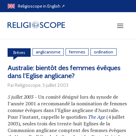
Skip
Religioscope in English ↗
to
content
anglicanisme
femmes
ordination
Brèves
Australie: bientôt des femmes évêques
dans l’Eglise anglicane?
Par Religioscope, 5 juillet 2003
5 juillet 2003
– Un comité désigné lors du synode de
l’année 2001 a recommandé la nomination de femmes
comme évêques dans l’Eglise anglicane d’Australie.
Pour l’instant, rappelle le quotidien
The Age
(4 juillet
2003), seules trois des trente-huit Eglises de la
Communion anglicane comptent des femmes évêques