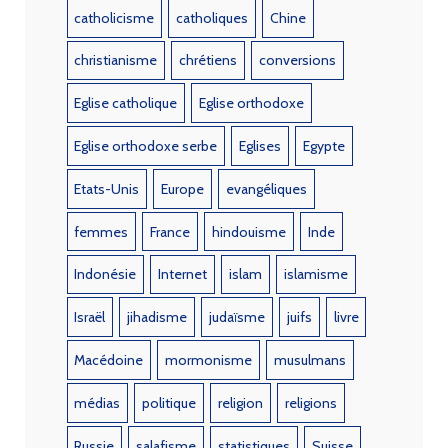
catholicisme
catholiques
Chine
christianisme
chrétiens
conversions
Eglise catholique
Eglise orthodoxe
Eglise orthodoxe serbe
Eglises
Egypte
Etats-Unis
Europe
evangéliques
femmes
France
hindouisme
Inde
Indonésie
Internet
islam
islamisme
Israël
jihadisme
judaïsme
juifs
livre
Macédoine
mormonisme
musulmans
médias
politique
religion
religions
Russie
salafisme
statistiques
Suisse