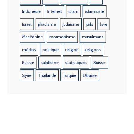
Indonésie
Internet
islam
islamisme
Israël
jihadisme
judaïsme
juifs
livre
Macédoine
mormonisme
musulmans
médias
politique
religion
religions
Russie
salafisme
statistiques
Suisse
Syrie
Thaïlande
Turquie
Ukraine