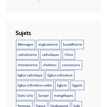
Sujets
Allemagne
anglicanisme
bouddhisme
catholicisme
catholiques
Chine
christianisme
chrétiens
conversions
Eglise catholique
Eglise orthodoxe
Eglise orthodoxe serbe
Eglises
Egypte
Etats-Unis
Europe
evangéliques
femmes
France
hindouisme
Inde