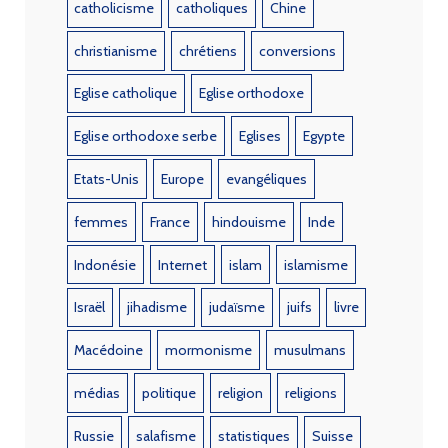
catholicisme
catholiques
Chine
christianisme
chrétiens
conversions
Eglise catholique
Eglise orthodoxe
Eglise orthodoxe serbe
Eglises
Egypte
Etats-Unis
Europe
evangéliques
femmes
France
hindouisme
Inde
Indonésie
Internet
islam
islamisme
Israël
jihadisme
judaïsme
juifs
livre
Macédoine
mormonisme
musulmans
médias
politique
religion
religions
Russie
salafisme
statistiques
Suisse