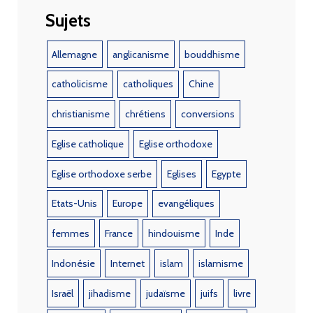
Sujets
Allemagne
anglicanisme
bouddhisme
catholicisme
catholiques
Chine
christianisme
chrétiens
conversions
Eglise catholique
Eglise orthodoxe
Eglise orthodoxe serbe
Eglises
Egypte
Etats-Unis
Europe
evangéliques
femmes
France
hindouisme
Inde
Indonésie
Internet
islam
islamisme
Israël
jihadisme
judaïsme
juifs
livre