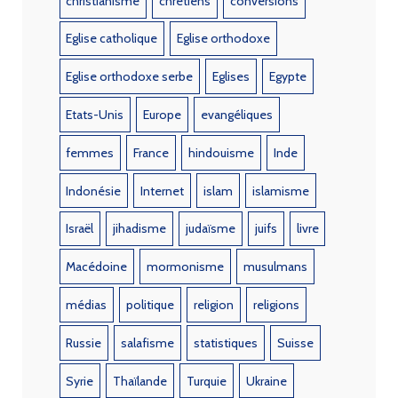
christianisme
chrétiens
conversions
Eglise catholique
Eglise orthodoxe
Eglise orthodoxe serbe
Eglises
Egypte
Etats-Unis
Europe
evangéliques
femmes
France
hindouisme
Inde
Indonésie
Internet
islam
islamisme
Israël
jihadisme
judaïsme
juifs
livre
Macédoine
mormonisme
musulmans
médias
politique
religion
religions
Russie
salafisme
statistiques
Suisse
Syrie
Thaïlande
Turquie
Ukraine