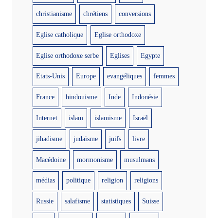
christianisme
chrétiens
conversions
Eglise catholique
Eglise orthodoxe
Eglise orthodoxe serbe
Eglises
Egypte
Etats-Unis
Europe
evangéliques
femmes
France
hindouisme
Inde
Indonésie
Internet
islam
islamisme
Israël
jihadisme
judaïsme
juifs
livre
Macédoine
mormonisme
musulmans
médias
politique
religion
religions
Russie
salafisme
statistiques
Suisse