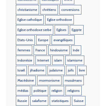
christianisme
chrétiens
conversions
Eglise catholique
Eglise orthodoxe
Eglise orthodoxe serbe
Eglises
Egypte
Etats-Unis
Europe
evangéliques
femmes
France
hindouisme
Inde
Indonésie
Internet
islam
islamisme
Israël
jihadisme
judaïsme
juifs
livre
Macédoine
mormonisme
musulmans
médias
politique
religion
religions
Russie
salafisme
statistiques
Suisse