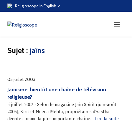
Skip
Religioscope in English ↗
to
content
Sujet :
jaïns
05 juillet 2003
Jaïnisme: bientôt une chaîne de télévision
religieuse?
5 juillet 2003 - Selon le magazine Jain Spirit (juin-août
2003), Kirit et Neena Mehta, propriétaires d'Aastha -
décrite comme la plus importante chaîne...
Lire la suite