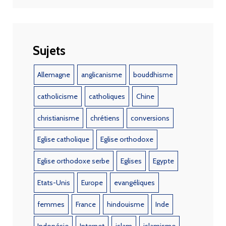
Sujets
Allemagne
anglicanisme
bouddhisme
catholicisme
catholiques
Chine
christianisme
chrétiens
conversions
Eglise catholique
Eglise orthodoxe
Eglise orthodoxe serbe
Eglises
Egypte
Etats-Unis
Europe
evangéliques
femmes
France
hindouisme
Inde
Indonésie
Internet
islam
islamisme