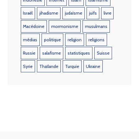
Israël
jihadisme
judaïsme
juifs
livre
Macédoine
mormonisme
musulmans
médias
politique
religion
religions
Russie
salafisme
statistiques
Suisse
Syrie
Thaïlande
Turquie
Ukraine