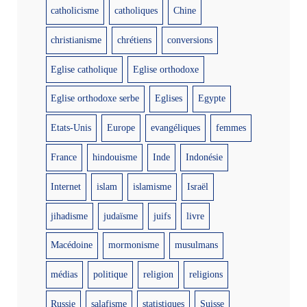
catholicisme
catholiques
Chine
christianisme
chrétiens
conversions
Eglise catholique
Eglise orthodoxe
Eglise orthodoxe serbe
Eglises
Egypte
Etats-Unis
Europe
evangéliques
femmes
France
hindouisme
Inde
Indonésie
Internet
islam
islamisme
Israël
jihadisme
judaïsme
juifs
livre
Macédoine
mormonisme
musulmans
médias
politique
religion
religions
Russie
salafisme
statistiques
Suisse