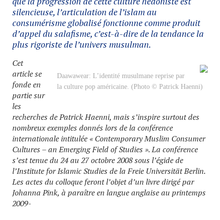
que la progression de cette culture hédoniste est
silencieuse, l’articulation de l’islam au
consumérisme globalisé fonctionne comme produit
d’appel du salafisme, c’est-à-dire de la tendance la
plus rigoriste de l’univers musulman.
Cet
article se
Daawawear: L’identité musulmane reprise par
fonde en
la culture pop américaine. (Photo © Patrick Haenni)
partie sur
les
recherches de Patrick Haenni, mais s’inspire surtout des
nombreux exemples donnés lors de la conférence
internationale intitulée « Contemporary Muslim Consumer
Cultures – an Emerging Field of Studies ». La conférence
s’est tenue du 24 au 27 octobre 2008 sous l’égide de
l’Institute for Islamic Studies de la Freie Universität Berlin.
Les actes du colloque feront l’objet d’un livre dirigé par
Johanna Pink, à paraître en langue anglaise au printemps
2009-